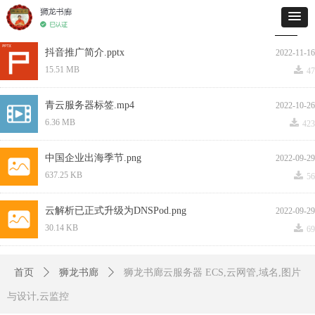
抖音推广简介.pptx
2022-11-16
끂
15.51 MB
47
青云服务器标签.mp4
2022-10-26
끂
6.36 MB
423
中国企业出海季节.png
2022-09-29
끂
637.25 KB
56
云解析已正式升级为DNSPod.png
2022-09-29
끂
30.14 KB
69
上一页
1
2
3
4
5
下一页
首页
ꄲ
狮龙书廊
ꄲ
狮龙书廊云服务器 ECS,云网管,域名,图片
与设计,云监控